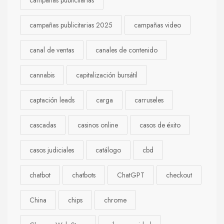
campañas publicitarias
campañas publicitarias 2025
campañas video
canal de ventas
canales de contenido
cannabis
capitalización bursátil
captación leads
carga
carruseles
cascadas
casinos online
casos de éxito
casos judiciales
catálogo
cbd
chatbot
chatbots
ChatGPT
checkout
China
chips
chrome