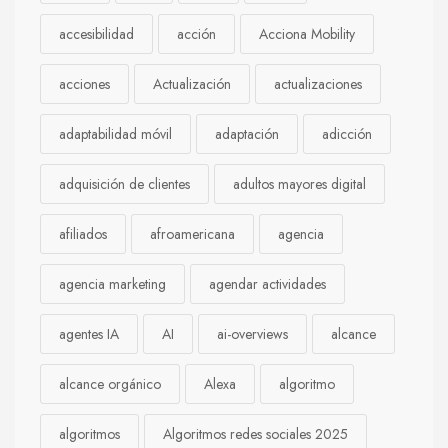
accesibilidad
acción
Acciona Mobility
acciones
Actualización
actualizaciones
adaptabilidad móvil
adaptación
adicción
adquisición de clientes
adultos mayores digital
afiliados
afroamericana
agencia
agencia marketing
agendar actividades
agentes IA
AI
ai-overviews
alcance
alcance orgánico
Alexa
algoritmo
algoritmos
Algoritmos redes sociales 2025