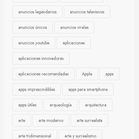
anuncios legendarios
anuncios televisivos
anuncios únicos
anuncios virales
anuncios youtube
aplicaciones
aplicaciones innovadoras
aplicaciones recomendadas
Apple
apps
apps imprescindibles
apps para smartphone
apps útiles
arqueología
arquitectura
arte
arte moderno
arte surrealista
arte tridimensional
arte y surrealismo