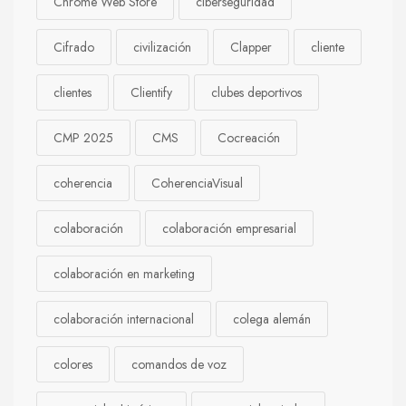
Chrome Web Store
ciberseguridad
Cifrado
civilización
Clapper
cliente
clientes
Clientify
clubes deportivos
CMP 2025
CMS
Cocreación
coherencia
CoherenciaVisual
colaboración
colaboración empresarial
colaboración en marketing
colaboración internacional
colega alemán
colores
comandos de voz