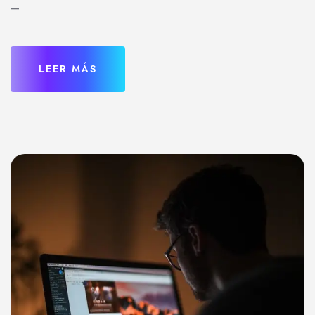
–
LEER MÁS