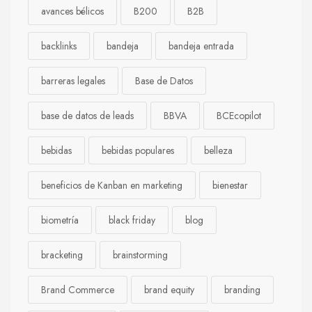
avances bélicos
B200
B2B
backlinks
bandeja
bandeja entrada
barreras legales
Base de Datos
base de datos de leads
BBVA
BCEcopilot
bebidas
bebidas populares
belleza
beneficios de Kanban en marketing
bienestar
biometría
black friday
blog
bracketing
brainstorming
Brand Commerce
brand equity
branding