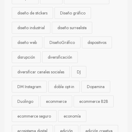
diseño de stickers
Diseño gráfico
diseño industrial
diseño surrealista
diseño web
DiseñoGráfico
dispositivos
disrupción
diversificación
diversificar canales sociales
DJ
DM Instagram
doble opt-in
Dopamina
Duolingo
ecommerce
ecommerce B2B
ecommerce seguro
economía
ecosistema digital
edición
edición creativa