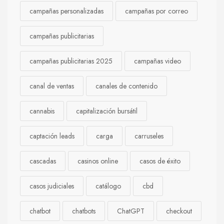
campañas personalizadas
campañas por correo
campañas publicitarias
campañas publicitarias 2025
campañas video
canal de ventas
canales de contenido
cannabis
capitalización bursátil
captación leads
carga
carruseles
cascadas
casinos online
casos de éxito
casos judiciales
catálogo
cbd
chatbot
chatbots
ChatGPT
checkout