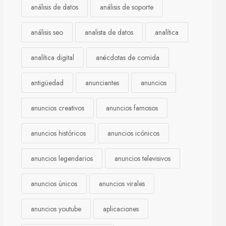
análisis de datos
análisis de soporte
análisis seo
analista de datos
analítica
analítica digital
anécdotas de comida
antigüedad
anunciantes
anuncios
anuncios creativos
anuncios famosos
anuncios históricos
anuncios icónicos
anuncios legendarios
anuncios televisivos
anuncios únicos
anuncios virales
anuncios youtube
aplicaciones