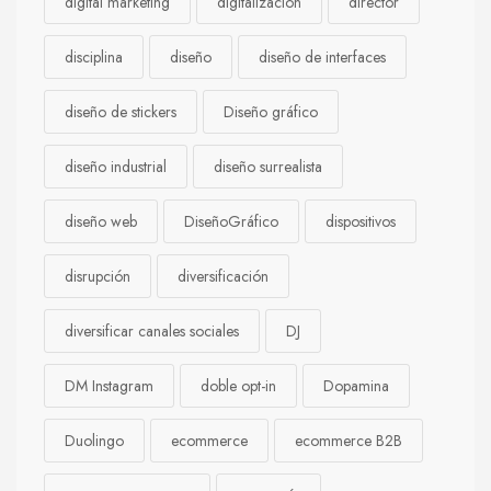
digital marketing
digitalización
director
disciplina
diseño
diseño de interfaces
diseño de stickers
Diseño gráfico
diseño industrial
diseño surrealista
diseño web
DiseñoGráfico
dispositivos
disrupción
diversificación
diversificar canales sociales
DJ
DM Instagram
doble opt-in
Dopamina
Duolingo
ecommerce
ecommerce B2B