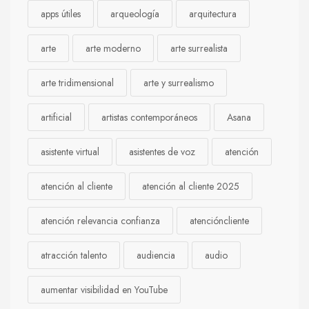
apps útiles
arqueología
arquitectura
arte
arte moderno
arte surrealista
arte tridimensional
arte y surrealismo
artificial
artistas contemporáneos
Asana
asistente virtual
asistentes de voz
atención
atención al cliente
atención al cliente 2025
atención relevancia confianza
atencióncliente
atracción talento
audiencia
audio
aumentar visibilidad en YouTube