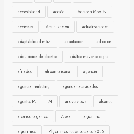
accesibilidad
acción
Acciona Mobility
acciones
Actualización
actualizaciones
adaptabilidad móvil
adaptación
adicción
adquisición de clientes
adultos mayores digital
afiliados
afroamericana
agencia
agencia marketing
agendar actividades
agentes IA
AI
ai-overviews
alcance
alcance orgánico
Alexa
algoritmo
algoritmos
Algoritmos redes sociales 2025