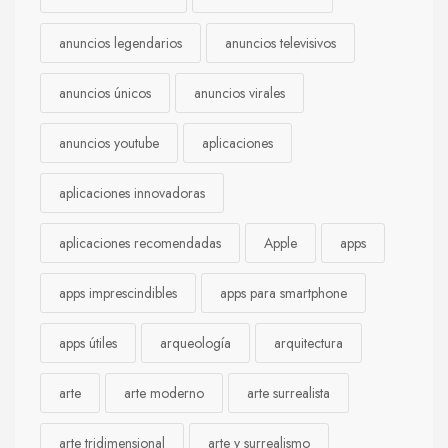
anuncios legendarios
anuncios televisivos
anuncios únicos
anuncios virales
anuncios youtube
aplicaciones
aplicaciones innovadoras
aplicaciones recomendadas
Apple
apps
apps imprescindibles
apps para smartphone
apps útiles
arqueología
arquitectura
arte
arte moderno
arte surrealista
arte tridimensional
arte y surrealismo