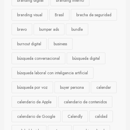
branding digital
branding interno
branding visual
Brasil
brecha de seguridad
brevo
bumper ads
bundle
burnout digital
business
búsqueda conversacional
búsqueda digital
búsqueda laboral con inteligencia artificial
búsqueda por voz
buyer persona
calendar
calendario de Apple
calendario de contenidos
calendario de Google
Calendly
calidad