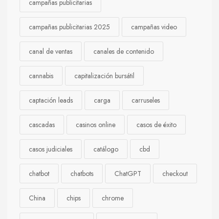
campañas publicitarias
campañas publicitarias 2025
campañas video
canal de ventas
canales de contenido
cannabis
capitalización bursátil
captación leads
carga
carruseles
cascadas
casinos online
casos de éxito
casos judiciales
catálogo
cbd
chatbot
chatbots
ChatGPT
checkout
China
chips
chrome