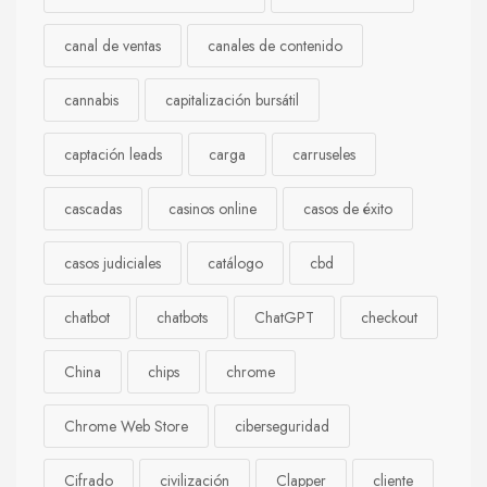
canal de ventas
canales de contenido
cannabis
capitalización bursátil
captación leads
carga
carruseles
cascadas
casinos online
casos de éxito
casos judiciales
catálogo
cbd
chatbot
chatbots
ChatGPT
checkout
China
chips
chrome
Chrome Web Store
ciberseguridad
Cifrado
civilización
Clapper
cliente