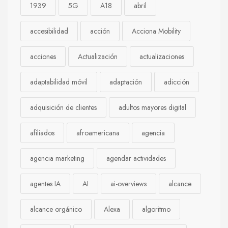
1939
5G
A18
abril
accesibilidad
acción
Acciona Mobility
acciones
Actualización
actualizaciones
adaptabilidad móvil
adaptación
adicción
adquisición de clientes
adultos mayores digital
afiliados
afroamericana
agencia
agencia marketing
agendar actividades
agentes IA
AI
ai-overviews
alcance
alcance orgánico
Alexa
algoritmo