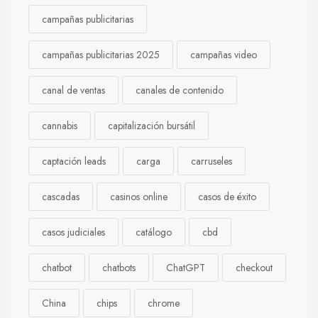
campañas publicitarias
campañas publicitarias 2025
campañas video
canal de ventas
canales de contenido
cannabis
capitalización bursátil
captación leads
carga
carruseles
cascadas
casinos online
casos de éxito
casos judiciales
catálogo
cbd
chatbot
chatbots
ChatGPT
checkout
China
chips
chrome