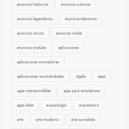
anuncios históricos
anuncios icónicos
anuncios legendarios
anuncios televisivos
anuncios únicos
anuncios virales
anuncios youtube
aplicaciones
aplicaciones innovadoras
aplicaciones recomendadas
Apple
apps
apps imprescindibles
apps para smartphone
apps útiles
arqueología
arquitectura
arte
arte moderno
arte surrealista