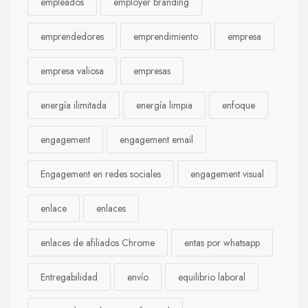
empleados
employer branding
emprendedores
emprendimiento
empresa
empresa valiosa
empresas
energía ilimitada
energía limpia
enfoque
engagement
engagement email
Engagement en redes sociales
engagement visual
enlace
enlaces
enlaces de afiliados Chrome
entas por whatsapp
Entregabilidad
envío
equilibrio laboral