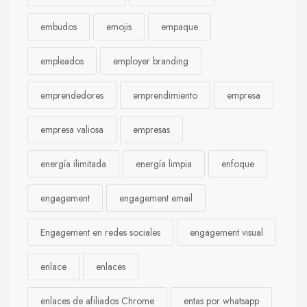
embudos
emojis
empaque
empleados
employer branding
emprendedores
emprendimiento
empresa
empresa valiosa
empresas
energía ilimitada
energía limpia
enfoque
engagement
engagement email
Engagement en redes sociales
engagement visual
enlace
enlaces
enlaces de afiliados Chrome
entas por whatsapp