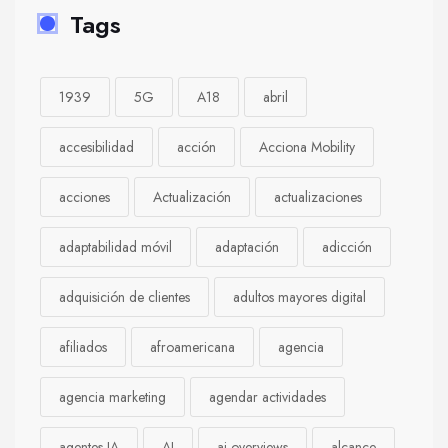
Tags
1939
5G
A18
abril
accesibilidad
acción
Acciona Mobility
acciones
Actualización
actualizaciones
adaptabilidad móvil
adaptación
adicción
adquisición de clientes
adultos mayores digital
afiliados
afroamericana
agencia
agencia marketing
agendar actividades
agentes IA
AI
ai-overviews
alcance