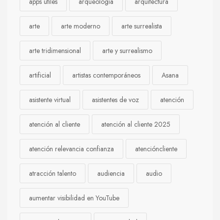
apps útiles
arqueología
arquitectura
arte
arte moderno
arte surrealista
arte tridimensional
arte y surrealismo
artificial
artistas contemporáneos
Asana
asistente virtual
asistentes de voz
atención
atención al cliente
atención al cliente 2025
atención relevancia confianza
atencióncliente
atracción talento
audiencia
audio
aumentar visibilidad en YouTube