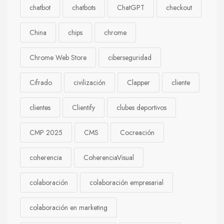
chatbot
chatbots
ChatGPT
checkout
China
chips
chrome
Chrome Web Store
ciberseguridad
Cifrado
civilización
Clapper
cliente
clientes
Clientify
clubes deportivos
CMP 2025
CMS
Cocreación
coherencia
CoherenciaVisual
colaboración
colaboración empresarial
colaboración en marketing