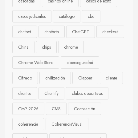
cascadas
casinos online
casos de éxito
casos judiciales
catálogo
cbd
chatbot
chatbots
ChatGPT
checkout
China
chips
chrome
Chrome Web Store
ciberseguridad
Cifrado
civilización
Clapper
cliente
clientes
Clientify
clubes deportivos
CMP 2025
CMS
Cocreación
coherencia
CoherenciaVisual