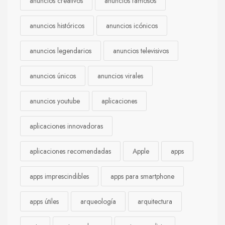
anuncios creativos
anuncios famosos
anuncios históricos
anuncios icónicos
anuncios legendarios
anuncios televisivos
anuncios únicos
anuncios virales
anuncios youtube
aplicaciones
aplicaciones innovadoras
aplicaciones recomendadas
Apple
apps
apps imprescindibles
apps para smartphone
apps útiles
arqueología
arquitectura