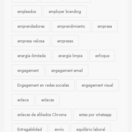
empleados
employer branding
emprendedores
emprendimiento
empresa
empresa valiosa
empresas
energía ilimitada
energía limpia
enfoque
engagement
engagement email
Engagement en redes sociales
engagement visual
enlace
enlaces
enlaces de afiliados Chrome
entas por whatsapp
Entregabilidad
envío
equilibrio laboral