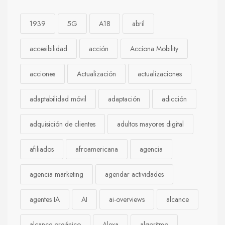
1939
5G
A18
abril
accesibilidad
acción
Acciona Mobility
acciones
Actualización
actualizaciones
adaptabilidad móvil
adaptación
adicción
adquisición de clientes
adultos mayores digital
afiliados
afroamericana
agencia
agencia marketing
agendar actividades
agentes IA
AI
ai-overviews
alcance
alcance orgánico
Alexa
algoritmo