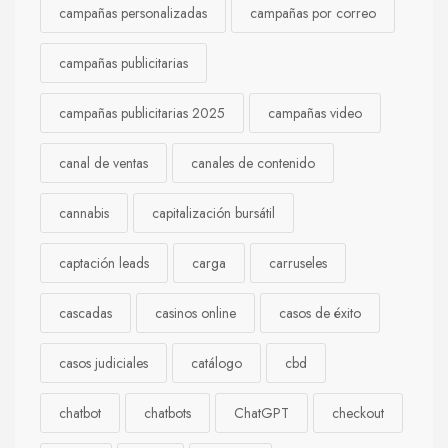
campañas personalizadas
campañas por correo
campañas publicitarias
campañas publicitarias 2025
campañas video
canal de ventas
canales de contenido
cannabis
capitalización bursátil
captación leads
carga
carruseles
cascadas
casinos online
casos de éxito
casos judiciales
catálogo
cbd
chatbot
chatbots
ChatGPT
checkout