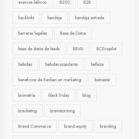
avances bélicos
B200
B2B
backlinks
bandeja
bandeja entrada
barreras legales
Base de Datos
base de datos de leads
BBVA
BCEcopilot
bebidas
bebidas populares
belleza
beneficios de Kanban en marketing
bienestar
biometría
black friday
blog
bracketing
brainstorming
Brand Commerce
brand equity
branding