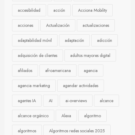
accesibilidad
acción
Acciona Mobility
acciones
Actualización
actualizaciones
adaptabilidad móvil
adaptación
adicción
adquisición de clientes
adultos mayores digital
afiliados
afroamericana
agencia
agencia marketing
agendar actividades
agentes IA
AI
ai-overviews
alcance
alcance orgánico
Alexa
algoritmo
algoritmos
Algoritmos redes sociales 2025