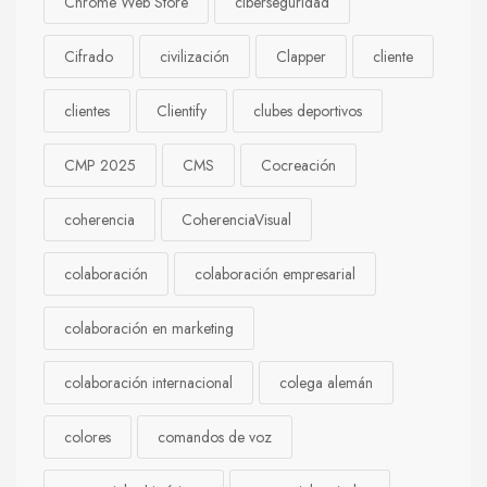
Chrome Web Store
ciberseguridad
Cifrado
civilización
Clapper
cliente
clientes
Clientify
clubes deportivos
CMP 2025
CMS
Cocreación
coherencia
CoherenciaVisual
colaboración
colaboración empresarial
colaboración en marketing
colaboración internacional
colega alemán
colores
comandos de voz