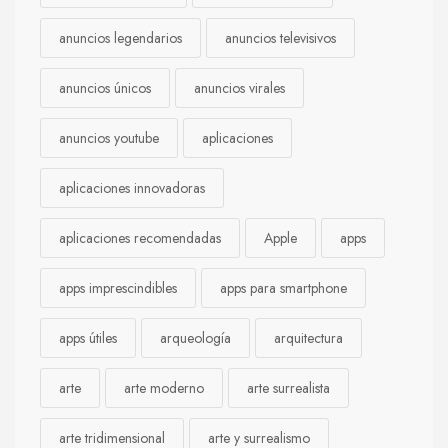
anuncios legendarios
anuncios televisivos
anuncios únicos
anuncios virales
anuncios youtube
aplicaciones
aplicaciones innovadoras
aplicaciones recomendadas
Apple
apps
apps imprescindibles
apps para smartphone
apps útiles
arqueología
arquitectura
arte
arte moderno
arte surrealista
arte tridimensional
arte y surrealismo