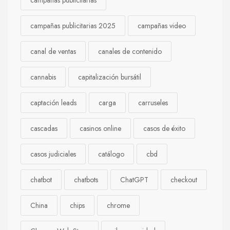
campañas publicitarias
campañas publicitarias 2025
campañas video
canal de ventas
canales de contenido
cannabis
capitalización bursátil
captación leads
carga
carruseles
cascadas
casinos online
casos de éxito
casos judiciales
catálogo
cbd
chatbot
chatbots
ChatGPT
checkout
China
chips
chrome