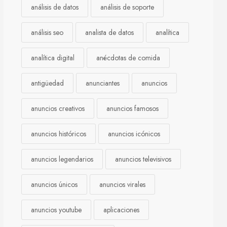
análisis de datos
análisis de soporte
análisis seo
analista de datos
analítica
analítica digital
anécdotas de comida
antigüedad
anunciantes
anuncios
anuncios creativos
anuncios famosos
anuncios históricos
anuncios icónicos
anuncios legendarios
anuncios televisivos
anuncios únicos
anuncios virales
anuncios youtube
aplicaciones